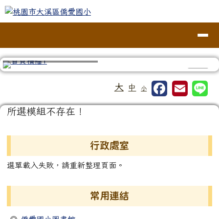
桃園市大溪區僑愛國小
跳至主內容區
導覽列
⏸
工具列
大
中
小
頁尾區域
主內容區域
所選模組不存在！
左邊區域內容
行政處室
選單載入失敗，請重新整理頁面。
常用連結