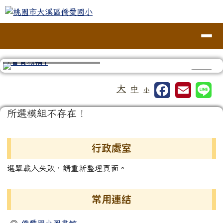
桃園市大溪區僑愛國小
跳至主內容區
導覽列
⏸
工具列
大
中
小
頁尾區域
主內容區域
所選模組不存在！
左邊區域內容
行政處室
選單載入失敗，請重新整理頁面。
常用連結