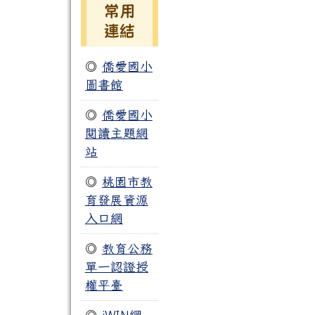
常用
連結
◎
僑愛國小
圖書館
◎
僑愛國小
閱讀主題網
站
◎
桃園市教
育發展資源
入口網
◎
教育公務
單一認證授
權平臺