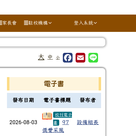
家長會
駐校機構
登入系統
⏸
大
中
小
右邊區域內容
電子書
電子書列表
發布日期
電子書標題
發布者
校刊電子
2026-08-03
97
設備組長
書
僑愛采風