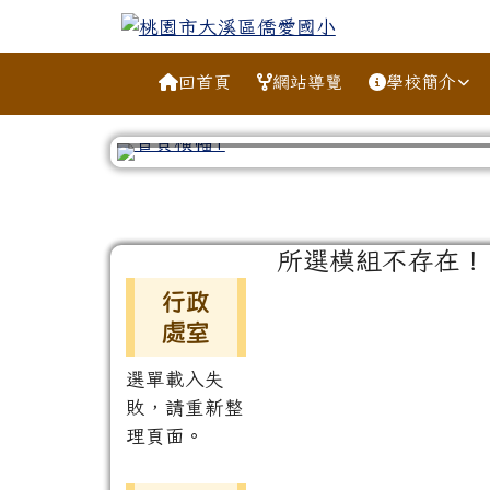
跳至主內容區
桃園市大溪區僑愛國小
導覽列
回首頁
網站導覽
學校簡介
工具列
頁尾區域
主內容區域
所選模組不存在！
左邊區域內容
行政
處室
選單載入失
敗，請重新整
理頁面。