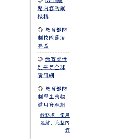
◎
iWIN網
路內容防護
機構
◎
教育部防
制校園霸凌
專區
◎
教育部性
別平等全球
資訊網
◎
教育部防
制學生藥物
濫用資源網
教務處「常用
連結」完整內
容