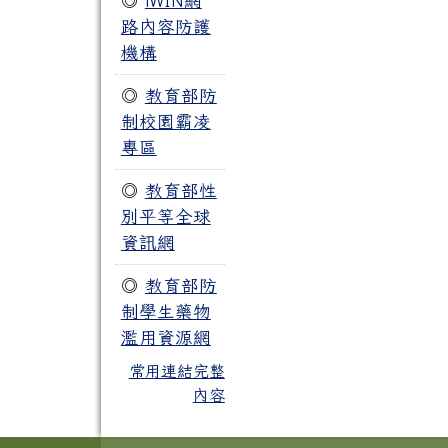
◎
iWIN網
路內容防護
機構
◎
教育部防
制校園霸凌
專區
◎
教育部性
別平等全球
資訊網
◎
教育部防
制學生藥物
濫用資源網
常用連結完整
內容