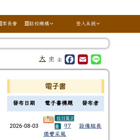
家長會
駐校機構
登入系統
⏸
大
中
小
右邊區域內容
電子書
電子書列表
發布日期
電子書標題
發布者
校刊電子
2026-08-03
97
設備組長
書
僑愛采風