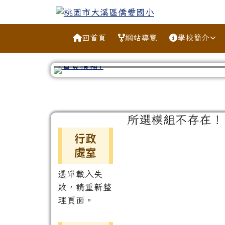
跳至主內容區
桃園市大溪區僑愛國小
導覽列
回首頁
網站導覽
學校簡介
工具列
頁尾區域
主內容區域
所選模組不存在！
左邊區域內容
行政
處室
選單載入失
敗，請重新整
理頁面。