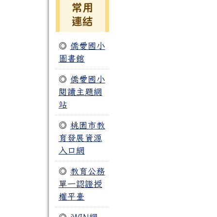
常用
連結
◎
僑愛國小
圖書館
◎
僑愛國小
閱讀主題網
站
◎
桃園市教
育發展資源
入口網
◎
教育公務
單一認證授
權平臺