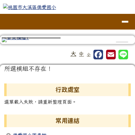
桃園市大溪區僑愛國小
跳至主內容區
導覽列
⏸
工具列
大
中
小
頁尾區域
主內容區域
所選模組不存在！
左邊區域內容
行政處室
選單載入失敗，請重新整理頁面。
常用連結