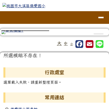
桃園市大溪區僑愛國小
跳至主內容區
導覽列
⏸
工具列
大
中
小
頁尾區域
主內容區域
所選模組不存在！
左邊區域內容
行政處室
選單載入失敗，請重新整理頁面。
常用連結