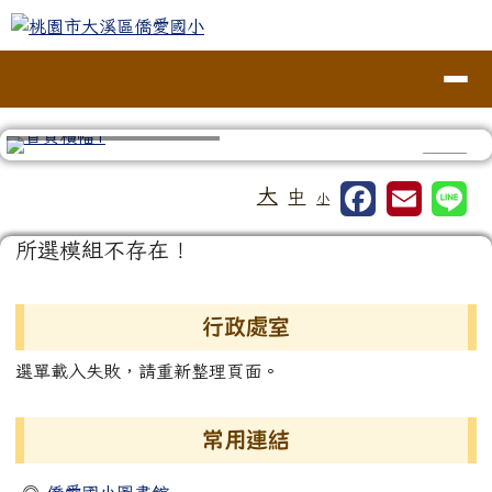
桃園市大溪區僑愛國小
跳至主內容區
導覽列
⏸
工具列
大
中
小
頁尾區域
主內容區域
所選模組不存在！
左邊區域內容
行政處室
選單載入失敗，請重新整理頁面。
常用連結