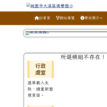
跳至主內容區
桃園市大溪區僑愛國小
導覽列
回首頁
網站導覽
學校簡介
工具列
頁尾區域
主內容區域
所選模組不存在！
左邊區域內容
行政
處室
選單載入失
敗，請重新整
理頁面。