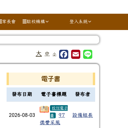
家長會
駐校機構
登入系統
⏸
大
中
小
右邊區域內容
電子書
電子書列表
發布日期
電子書標題
發布者
校刊電子
2026-08-03
97
設備組長
書
僑愛采風