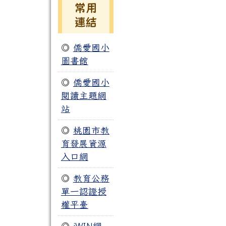
常用
連結
◎
僑愛國小
圖書館
◎
僑愛國小
閱讀主題網
站
◎
桃園市教
育發展資源
入口網
◎
教育公務
單一認證授
權平臺