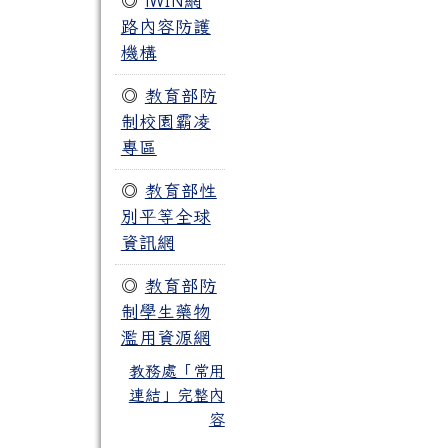
◎
iWIN網
路內容防護
機構
◎
教育部防
制校園霸凌
專區
◎
教育部性
別平等全球
資訊網
◎
教育部防
制學生藥物
濫用資源網
教務處「常用
連結」完整內
容