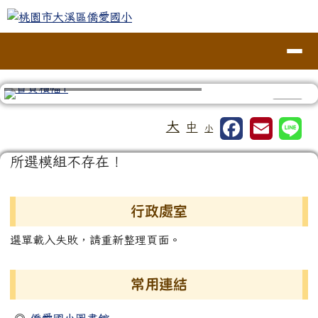
桃園市大溪區僑愛國小
跳至主內容區
導覽列
⏸
工具列
大
中
小
頁尾區域
主內容區域
所選模組不存在！
左邊區域內容
行政處室
選單載入失敗，請重新整理頁面。
常用連結