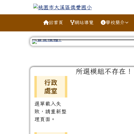
跳至主內容區
桃園市大溪區僑愛國小
導覽列
回首頁
網站導覽
學校簡介
工具列
頁尾區域
主內容區域
所選模組不存在！
左邊區域內容
行政
處室
選單載入失
敗，請重新整
理頁面。