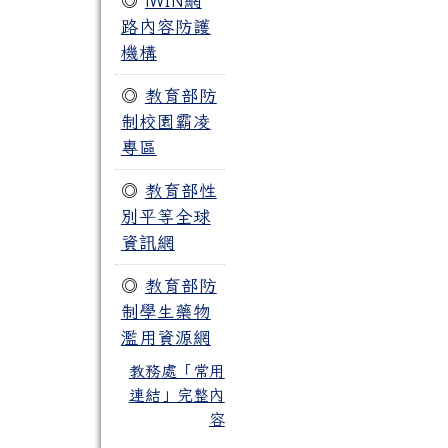
◎
iWIN網
路內容防護
機構
◎
教育部防
制校園霸凌
專區
◎
教育部性
別平等全球
資訊網
◎
教育部防
制學生藥物
濫用資源網
教務處「常用
連結」完整內
容