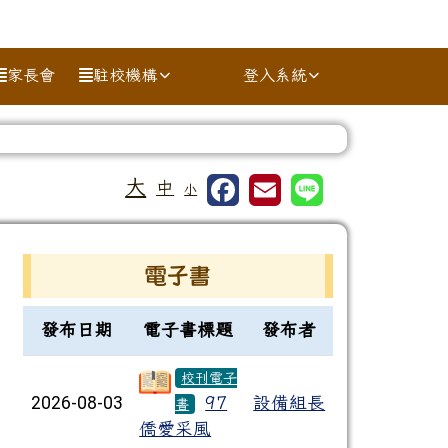
家長會
駐校機構
登入系統
⏸
大
中
小
右邊區域內容
電子書
電子書列表
發布日期
電子書標題
發布者
校刊電子
2026-08-03
97
設備組長
書
僑愛采風