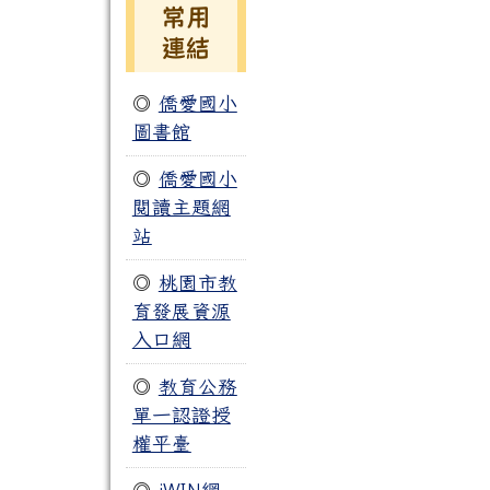
常用
連結
◎
僑愛國小
圖書館
◎
僑愛國小
閱讀主題網
站
◎
桃園市教
育發展資源
入口網
◎
教育公務
單一認證授
權平臺