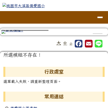
桃園市大溪區僑愛國小
跳至主內容區
導覽列
⏸
工具列
大
中
小
頁尾區域
主內容區域
所選模組不存在！
左邊區域內容
行政處室
選單載入失敗，請重新整理頁面。
常用連結